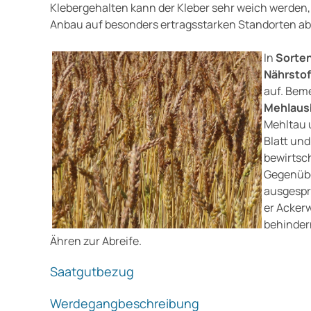
Klebergehalten kann der Kleber sehr weich werden
Anbau auf besonders ertragsstarken Standorten a
In
Sorte
Nährstof
auf. Bem
Mehlaus
Mehltau u
Blatt und
bewirtsch
Gegenübe
ausgespr
er Ackerw
behindern
Ähren zur Abreife.
Saatgutbezug
Werdegangbeschreibung