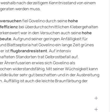
, weshalb nach derzeitigem Kenntnisstand von einem
bgeraten werden muss.
nversuchen
fiel Govelino durch seine
hohe
feffizienz
bei überdurchschnittlichen Klebergehalten
erkenswert war in den Versuchen auch seine
hohe
beute
. Aufgrund seiner geringen Anfälligkeit für
nd Blattseptoria hat Govelino ein lange Zeit grünes
 er ist
flugbrandresistent
. Auf intensiv
afteten Standorten trat Gelbrostbefall auf.
r Ährenfusarien erwies sich Govelino als
ochen widerstandsfähig. Mit seiner Wüchsigkeit kann
ildkräuter sehr gut beschatten und in der Ausbreitung
. Auffällig ist auch die leichte Braunfärbung der