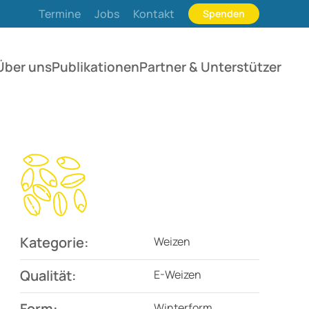
Termine
Jobs
Kontakt
Spenden
Über uns
Publikationen
Partner & Unterstützer
Kategorie:
Weizen
Qualität:
E-Weizen
Form:
Winterform