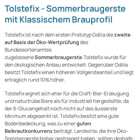
Tolstefix - Sommerbraugerste
mit Klassischem Brauprofil
Tolstefix ist nach dem ersten Prototyp Odilia die
zweite
auf Basis der Öko-Wertprüfung
des
Bundessortenamtes
zugelassene
Sommerbraugerste
.Tolstefix wurde für
den ökologischen Anbau entwickelt. Gegenüber Odilia
besitzt Tolstefix einen höheren Vollgersteanteil und liegt
ertraglich rund 10% höher.
Tolstefix eignet sich eher für die Craft-Bier-Erzeugung
und naturtrübe Biere als für industriell hergestellte, da
der ß-Glucangehalt noch nicht auf das äusserste
Minimum abgesenkt ist. Tolstefix besitzt eine gute
Bodenbedeckung, was zu einer
guten
Beikrautkonkurrenz
beiträgt. Landwirte, die ihre Öko-
Sommergerste bisher gestriegelt haben, sollten deshalb